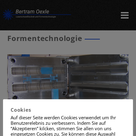
Formentechnologie
Cookies
Auf dieser Seite werden Cookies verwendet um Ihr
Benutzerelebnis zu verbessern. Indem Sie auf
“Akzeptieren” kilcken, stimmen Sie allen von uns
Bau von kompletten, kleinen
Formen
inklusive
eingesetzen Cookies zu. Sie können diese Auswahl
Konstruktion
und
Bemusterung
.